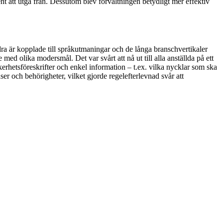
 att utgå från. Dessutom blev förvaltningen betydligt mer effektiv
a är kopplade till språkutmaningar och de långa branschvertikaler
ed olika modersmål. Det var svårt att nå ut till alla anställda på ett
erhetsföreskrifter och enkel information – t.ex. vilka nycklar som ska
 och behörigheter, vilket gjorde regelefterlevnad svår att