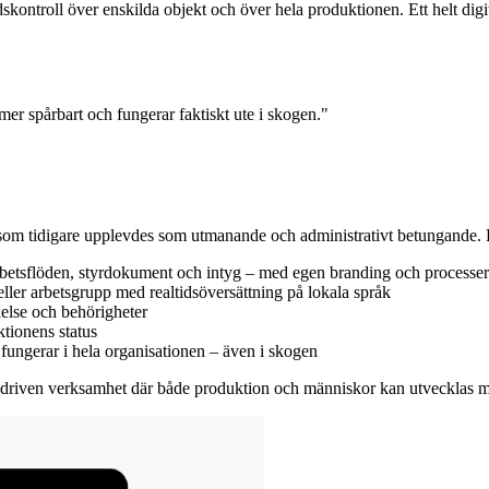
dskontroll över enskilda objekt och över hela produktionen. Ett helt dig
 mer spårbart och fungerar faktiskt ute i skogen."
r som tidigare upplevdes som utmanande och administrativt betungande. 
arbetsflöden, styrdokument och intyg – med egen branding och processer
eller arbetsgrupp med realtidsöversättning på lokala språk
åelse och behörigheter
ktionens status
fungerar i hela organisationen – även i skogen
riven verksamhet där både produktion och människor kan utvecklas med 