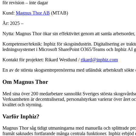
för revision – inte dagar
Kund:
Magnus Thor AB
(MTAB)
År: 2025 –
Nytta: Magnus Thor ökar sin effektivitet genom att samla arbetsorder,
Kompetenser/teknik: Inphiz för skogsindustrin. Digitalisering av trak
ledningssystemet i Microsoft SharePoint O365/Teams och Inphiz AI gör 
Kontakt för projektet: Rikard Westlund /
rikard@inphiz.com
En av de största skogsentreprenörerna med utländsk arbetskraft sökte 
Om Magnus Thor
Med sina över 200 medarbetare sannolikt Sveriges största skogsvårdse
Verksamheten är decentraliserad, personalstyrkan varierar över året o
kvalitet och styrning.
Varför Inphiz?
Magnus Thor såg tidigt utmaningarna med manuella och splittrade proc
framåt saknades fortfarande många centrala funktioner. Inphiz erbjöd 