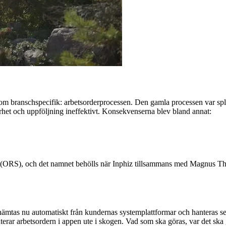
m branschspecifik: arbetsorderprocessen. Den gamla processen var split
arhet och uppföljning ineffektivt. Konsekvenserna blev bland annat:
ORS), och det namnet behölls när Inphiz tillsammans med Magnus Thor
tas nu automatiskt från kundernas systemplattformar och hanteras sedan 
nterar arbetsordern i appen ute i skogen. Vad som ska göras, var det ska 