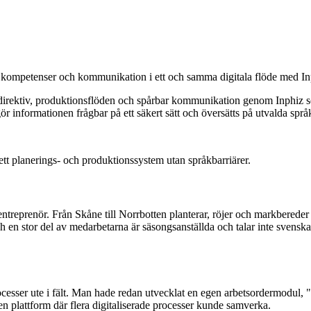
 kompetenser och kommunikation i ett och samma digitala flöde med Inph
tdirektiv, produktionsflöden och spårbar kommunikation genom Inphiz so
informationen frågbar på ett säkert sätt och översätts på utvalda språ
ett planerings- och produktionssystem utan språkbarriärer.
ntreprenör. Från Skåne till Norrbotten planterar, röjer och markbered
ch en stor del av medarbetarna är säsongsanställda och talar inte sven
esser ute i fält. Man hade redan utvecklat en egen arbetsordermodul, "O
en plattform där flera digitaliserade processer kunde samverka.