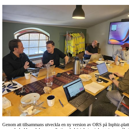
Genom att tillsammans utveckla en ny version av ORS på Inphiz-plattfo