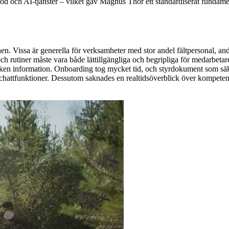
d och AI-tjänster – vilket gav Magnus Thor ett standardiserat fundament
 Vissa är generella för verksamheter med stor andel fältpersonal, andr
 rutiner måste vara både lättillgängliga och begripliga för medarbetare m
vilken information. Onboarding tog mycket tid, och styrdokument som säk
hattfunktioner. Dessutom saknades en realtidsöverblick över kompetenser