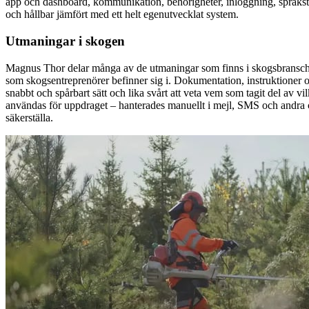
app och dashboard, kommunikation, behörigheter, inloggning, språkstö
och hållbar jämfört med ett helt egenutvecklat system.
Utmaningar i skogen
Magnus Thor delar många av de utmaningar som finns i skogsbranschen.
som skogsentreprenörer befinner sig i. Dokumentation, instruktioner och
snabbt och spårbart sätt och lika svårt att veta vem som tagit del av 
användas för uppdraget – hanterades manuellt i mejl, SMS och andra c
säkerställa.