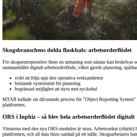
Skogsbranschens dolda flaskhals: arbetsorderflödet
För skogsentreprenörer finns en utmaning som nästan kan beskrivas so
sammanhållet digitalt arbetsorderflöde, vilket gjorde planering, spårb
svårt att följa upp den operativa verksamheten
bristande systemstöd för planering
begränsad möjlighet att styra mot nyckeltal
MTAB kallade sin dåvarande process för "Object Reporting System" (
plattformen.
ORS i Inphiz – så blev hela arbetsorderflödet digitalt
Vinsterna med den nya ORS-modulen är stora. Arbetsordrar (objekt) häm
plattformen, och all data finns samlad på ett ställe. Skogsarbetaren ha