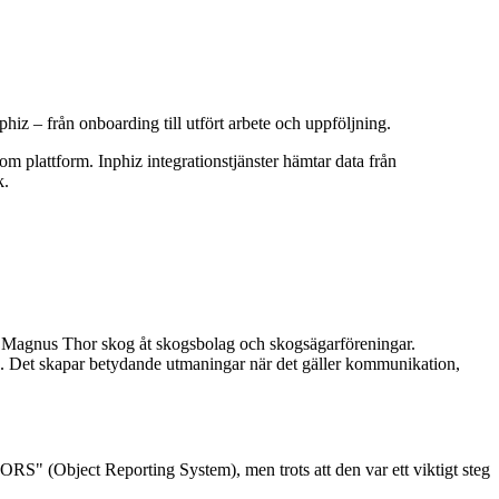
iz – från onboarding till utfört arbete och uppföljning.
m plattform. Inphiz integrationstjänster hämtar data från
k.
er Magnus Thor skog åt skogsbolag och skogsägarföreningar.
ska. Det skapar betydande utmaningar när det gäller kommunikation,
RS" (Object Reporting System), men trots att den var ett viktigt steg