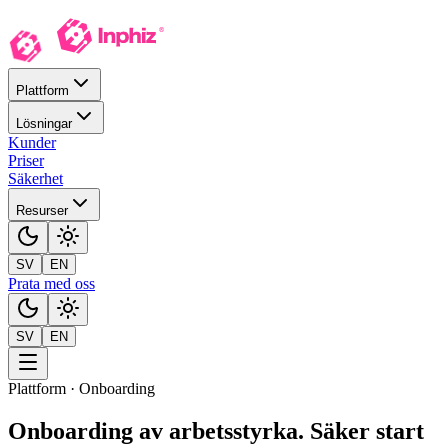
Plattform
Lösningar
Kunder
Priser
Säkerhet
Resurser
SV
EN
Prata med oss
SV
EN
Plattform · Onboarding
Onboarding av arbetsstyrka
.
Säker start