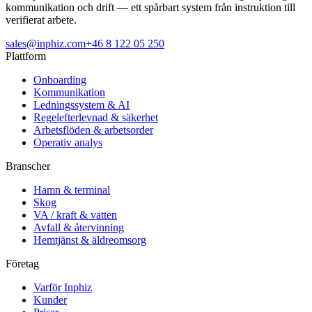
kommunikation och drift — ett spårbart system från instruktion till
verifierat arbete.
sales@inphiz.com
+46 8 122 05 250
Plattform
Onboarding
Kommunikation
Ledningssystem & AI
Regelefterlevnad & säkerhet
Arbetsflöden & arbetsorder
Operativ analys
Branscher
Hamn & terminal
Skog
VA / kraft & vatten
Avfall & återvinning
Hemtjänst & äldreomsorg
Företag
Varför Inphiz
Kunder