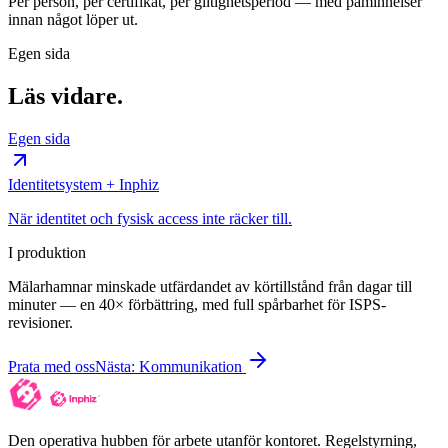
Per person, per certifikat, per giltighetsperiod — med påminnelser
innan något löper ut.
Egen sida
Läs vidare.
Egen sida
Identitetsystem + Inphiz
När identitet och fysisk access inte räcker till.
I produktion
Mälarhamnar minskade utfärdandet av körtillstånd från dagar till
minuter — en 40× förbättring, med full spårbarhet för ISPS-
revisioner.
Prata med oss
Nästa
:
Kommunikation
Den operativa hubben för arbete utanför kontoret. Regelstyrning,