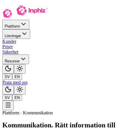
Plattform
Lösningar
Kunder
Priser
Säkerhet
Resurser
SV
EN
Prata med oss
SV
EN
Plattform · Kommunikation
Kommunikation
.
Rätt information till