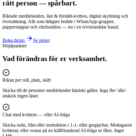
rätt person — spårbart.
Riktade meddelanden, läst & förstått-kvitton, digital skyltning och
översättning. Allt som tidigare bodde i WhatsApp-grupper,
papperslappar och chefsradion — nu i en revisionsklar kanal.
Boka demo
Se priser
Höjdpunkter
Vad förändras för er verksamhet.
Riktat per roll, plats, skift
Skicka till de personer meddelandet faktiskt gäller. Inga fler 'alla'-
utskick ingen läser.
Chat med kvittens — eller AI-fråga
Skicka rutin, film eller instruktion i 1-1- eller gruppchat. Mottagaren
kvitterar, eller svarar på en källförankrad AI-fråga ur filen. Inget
LMS.