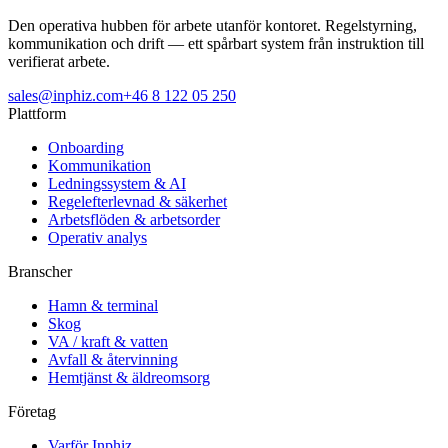
Den operativa hubben för arbete utanför kontoret. Regelstyrning,
kommunikation och drift — ett spårbart system från instruktion till
verifierat arbete.
sales@inphiz.com
+46 8 122 05 250
Plattform
Onboarding
Kommunikation
Ledningssystem & AI
Regelefterlevnad & säkerhet
Arbetsflöden & arbetsorder
Operativ analys
Branscher
Hamn & terminal
Skog
VA / kraft & vatten
Avfall & återvinning
Hemtjänst & äldreomsorg
Företag
Varför Inphiz