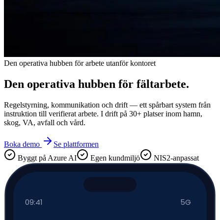
Den operativa hubben för arbete utanför kontoret
Den operativa hubben för
fältarbete
.
Regelstyrning, kommunikation och drift — ett spårbart system från
instruktion till verifierat arbete. I drift på 30+ platser inom hamn,
skog, VA, avfall och vård.
Boka demo
Se plattformen
Byggt på Azure AI
Egen kundmiljö
NIS2-anpassat
09:41
5G