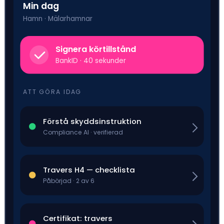
Min dag
Hamn · Mälarhamnar
Signera körtillstånd
BankID · 40 sekunder
ATT GÖRA IDAG
Förstå skyddsinstruktion
Compliance AI · verifierad
Travers H4 — checklista
Påbörjad · 2 av 6
Certifikat: travers