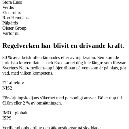
Stora Enso
Verdis
Electrolux
Roo Hemtjänst
Pålgårds
Oleter Group
Varför nu
Regelverken har blivit en
drivande kraft
.
80 % av arbetskraften lämnades efter av mjukvaran. Sen kom de
juridiska kraven ifatt — och Excel-arket dög inte längre som försvar.
Sveriges Nato-medlemskap höjer ribban på vem som är på plats, gör
vad, med vilken kompetens.
EU-direktiv
NIS2
Försörjningskedjans säkerhet med personligt ansvar. Böter upp till
€10m eller 2 % av omsättningen.
IMO · globalt
ISPS
Verifierad onboarding och åtkomstloggar på skyddade