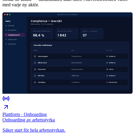
med varje ny aktör.
app.inphiz.com / compliance
Compliance — översikt
Inphiz
Mälarhamnar · 2 037 användare
Översikt
Kompetens
VERIFIERAD FÖRSTÅELSE
AKTIVA CERTIFIKAT
GÅR UT < 30 DAGAR
98,4 %
1 942
37
Compliance AI
Arbetsorder
Användare
Senaste verifieringar
NAMN
ROLL
STATUS
Anna Lindgren
Travers­förare
Verifierad
AN
Mikael Sund
Hamnarbetare
Verifierad
MI
Priya Joshi
Underleverantör
Väntar
PR
Erik Holm
Skiftledare
Verifierad
ER
Sara Berg
Truckförare
Påminnelse
SA
Plattform · Onboarding
Onboarding av arbetsstyrka
Säker start för hela arbetsstyrkan.