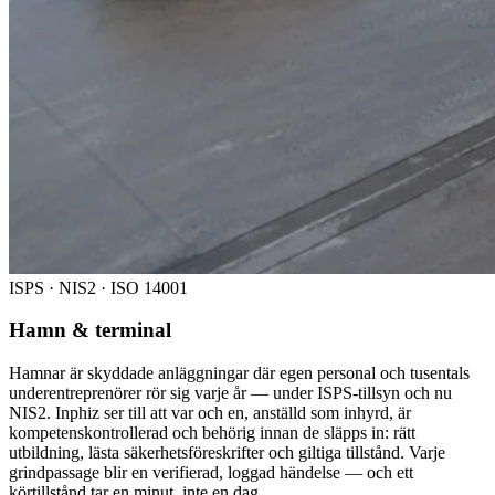
ISPS · NIS2 · ISO 14001
Hamn & terminal
Hamnar är skyddade anläggningar där egen personal och tusentals
underentreprenörer rör sig varje år — under ISPS-tillsyn och nu
NIS2. Inphiz ser till att var och en, anställd som inhyrd, är
kompetenskontrollerad och behörig innan de släpps in: rätt
utbildning, lästa säkerhetsföreskrifter och giltiga tillstånd. Varje
grindpassage blir en verifierad, loggad händelse — och ett
körtillstånd tar en minut, inte en dag.