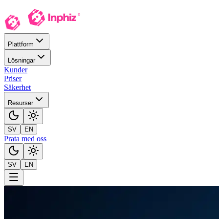
Plattform
Lösningar
Kunder
Priser
Säkerhet
Resurser
SV
EN
Prata med oss
SV
EN