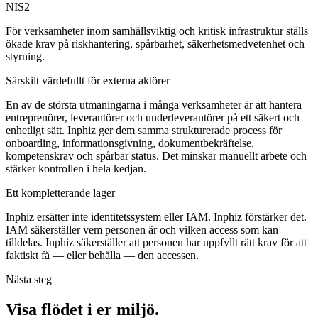
NIS2
För verksamheter inom samhällsviktig och kritisk infrastruktur ställs
ökade krav på riskhantering, spårbarhet, säkerhetsmedvetenhet och
styrning.
Särskilt värdefullt för externa aktörer
En av de största utmaningarna i många verksamheter är att hantera
entreprenörer, leverantörer och underleverantörer på ett säkert och
enhetligt sätt. Inphiz ger dem samma strukturerade process för
onboarding, informationsgivning, dokumentbekräftelse,
kompetenskrav och spårbar status. Det minskar manuellt arbete och
stärker kontrollen i hela kedjan.
Ett kompletterande lager
Inphiz ersätter inte identitetssystem eller IAM. Inphiz förstärker det.
IAM säkerställer vem personen är och vilken access som kan
tilldelas. Inphiz säkerställer att personen har uppfyllt rätt krav för att
faktiskt få — eller behålla — den accessen.
Nästa steg
Visa flödet i er miljö.