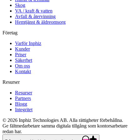
Skog
VA / kraft & vatten
Avfall & återvinning
Hemtjänst & äldreomsorg
Företag
Varför Inphiz
Kunder
Priser
Säkerhet
Om oss
Kontakt
Resurser
Resurser
Partners
Blogg
Integritet
©
2026
Inphiz Technologies AB.
Alla rättigheter förbehållna.
Ge fältmedarbetare samma digitala tillgång som kontorsarbetare
redan har.