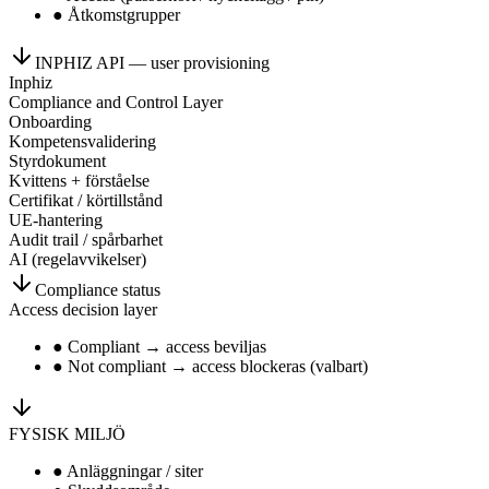
●
Åtkomstgrupper
INPHIZ API — user provisioning
Inphiz
Compliance and Control Layer
Onboarding
Kompetensvalidering
Styrdokument
Kvittens + förståelse
Certifikat / körtillstånd
UE-hantering
Audit trail / spårbarhet
AI (regelavvikelser)
Compliance status
Access decision layer
●
Compliant → access beviljas
●
Not compliant → access blockeras (valbart)
FYSISK MILJÖ
●
Anläggningar / siter