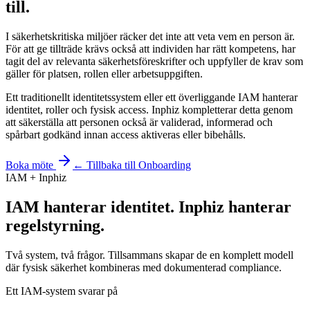
till
.
I säkerhetskritiska miljöer räcker det inte att veta vem en person är.
För att ge tillträde krävs också att individen har rätt kompetens, har
tagit del av relevanta säkerhetsföreskrifter och uppfyller de krav som
gäller för platsen, rollen eller arbetsuppgiften.
Ett traditionellt identitetssystem eller ett överliggande IAM hanterar
identitet, roller och fysisk access. Inphiz kompletterar detta genom
att säkerställa att personen också är validerad, informerad och
spårbart godkänd innan access aktiveras eller bibehålls.
Boka möte
← Tillbaka till Onboarding
IAM + Inphiz
IAM hanterar identitet.
Inphiz hanterar
regelstyrning.
Två system, två frågor. Tillsammans skapar de en komplett modell
där fysisk säkerhet kombineras med dokumenterad compliance.
Ett IAM-system svarar på