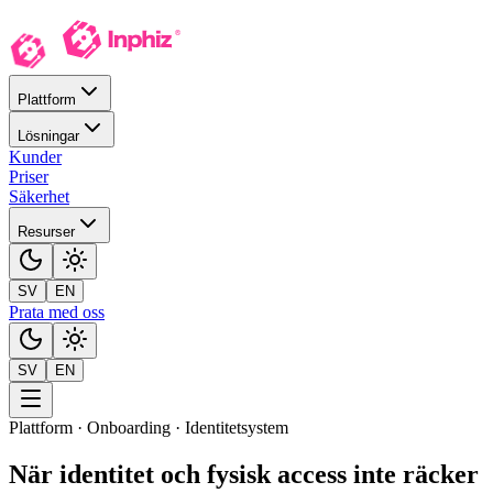
Plattform
Lösningar
Kunder
Priser
Säkerhet
Resurser
SV
EN
Prata med oss
SV
EN
Plattform · Onboarding · Identitetsystem
När identitet och fysisk access
inte räcker