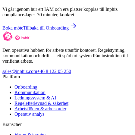
Vi går igenom hur ert IAM och era platser kopplas till Inphiz
compliance-lager. 30 minuter, konkret.
Boka möte
Tillbaka till Onboarding
Den operativa hubben för arbete utanför kontoret. Regelstyrning,
kommunikation och drift — ett spårbart system från instruktion till
verifierat arbete.
sales@inphiz.com
+46 8 122 05 250
Plattform
Onboarding
Kommunikation
Ledningssystem & AI
Regelefterlevnad & säkerhet
Arbetsflöden & arbetsorder
Operativ analys
Branscher
Hamn & terminal