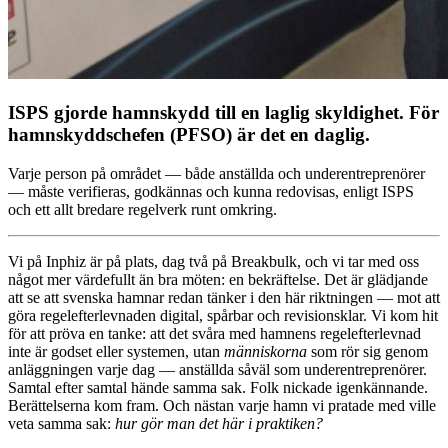
ISPS gjorde hamnskydd till en laglig skyldighet. För
hamnskyddschefen (PFSO) är det en daglig.
Varje person på området — både anställda och underentreprenörer
— måste verifieras, godkännas och kunna redovisas, enligt ISPS
och ett allt bredare regelverk runt omkring.
Vi på Inphiz är på plats, dag två på Breakbulk, och vi tar med oss
något mer värdefullt än bra möten: en bekräftelse. Det är glädjande
att se att svenska hamnar redan tänker i den här riktningen — mot att
göra regelefterlevnaden digital, spårbar och revisionsklar. Vi kom hit
för att pröva en tanke: att det svåra med hamnens regelefterlevnad
inte är godset eller systemen, utan
människorna
som rör sig genom
anläggningen varje dag — anställda såväl som underentreprenörer.
Samtal efter samtal hände samma sak. Folk nickade igenkännande.
Berättelserna kom fram. Och nästan varje hamn vi pratade med ville
veta samma sak:
hur gör man det här i praktiken?