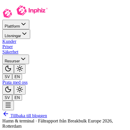
Plattform
Lösningar
Kunder
Priser
Säkerhet
Resurser
SV
EN
Prata med oss
SV
EN
Tillbaka till bloggen
Hamn & terminal · Fältrapport från Breakbulk Europe 2026,
Rotterdam