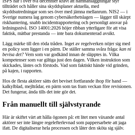
ISPS har i över två decennier krävt att hamnanläggningar styr
tillträdet och håller sina skyddsplaner aktuella, med
skyddsutredningar som ses över med jämna mellanrum. NIS2 — i
Sverige numera lag genom cybersäkerhetslagen — lägger till skärpt
riskhantering, snabb incidentrapportering och personligt ansvar på
ledningsnivå. ISO 14001:2026 höjer ribban ytterligare för att visa
faktisk, mätbar prestanda — inte bara dokumenterad avsikt.
Lägg märke till den röda tråden. Inget av regelverken nöjer sig med
en policy som ligger i en pärm. De ställer samma svåra fråga:
kan ni
bevisa det?
Vem som var godkänd innan de släpptes in. Vilka
kompetenser som var giltiga just den dagen. Vilken instruktion som
skickades, lästes och förstods. Vad som faktiskt hände vid grinden,
på kajen, i rapporten.
Hos de flesta aktörer sätts det beviset fortfarande ihop för hand —
kalkylblad, mejltrådar, en pärm som tas fram veckan före revisionen.
Det fungerar, ända tills det inte gör det.
Från manuellt till självstyrande
Här är skiftet värt att hålla ögonen på: ett litet men växande antal
aktörer ser inte längre regelefterlevnad som pappersarbete att jaga
ifatt. De digitaliserar hela processen och låter den sköta sig själv.