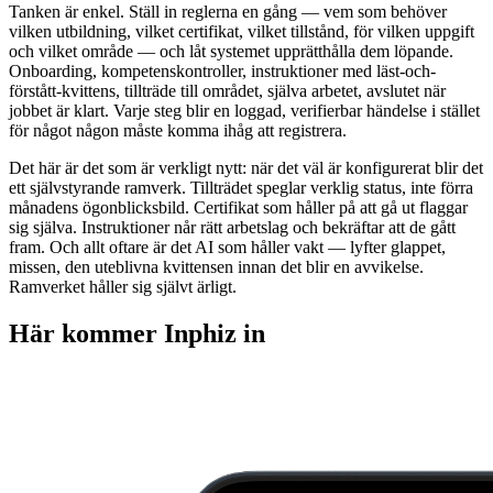
Tanken är enkel. Ställ in reglerna en gång — vem som behöver
vilken utbildning, vilket certifikat, vilket tillstånd, för vilken uppgift
och vilket område — och låt systemet upprätthålla dem löpande.
Onboarding, kompetenskontroller, instruktioner med läst-och-
förstått-kvittens, tillträde till området, själva arbetet, avslutet när
jobbet är klart. Varje steg blir en loggad, verifierbar händelse i stället
för något någon måste komma ihåg att registrera.
Det här är det som är verkligt nytt: när det väl är konfigurerat blir det
ett självstyrande ramverk. Tillträdet speglar verklig status, inte förra
månadens ögonblicksbild. Certifikat som håller på att gå ut flaggar
sig själva. Instruktioner når rätt arbetslag och bekräftar att de gått
fram. Och allt oftare är det AI som håller vakt — lyfter glappet,
missen, den uteblivna kvittensen innan det blir en avvikelse.
Ramverket håller sig självt ärligt.
Här kommer Inphiz in