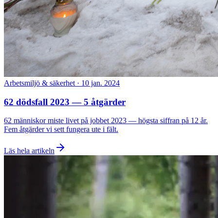
Arbetsmiljö & säkerhet
·
10 jan. 2024
62 dödsfall 2023 — 5 åtgärder
62 människor miste livet på jobbet 2023 — högsta siffran på 12 år.
Fem åtgärder vi sett fungera ute i fält.
Läs hela artikeln