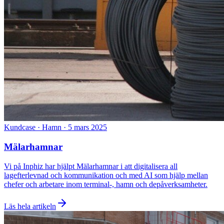
Kundcase · Hamn
·
5 mars 2025
Mälarhamnar
Vi på Inphiz har hjälpt Mälarhamnar i att digitalisera all
lagefterlevnad och kommunikation och med AI som hjälp mellan
chefer och arbetare inom terminal-, hamn och depåverksamheter.
Läs hela artikeln