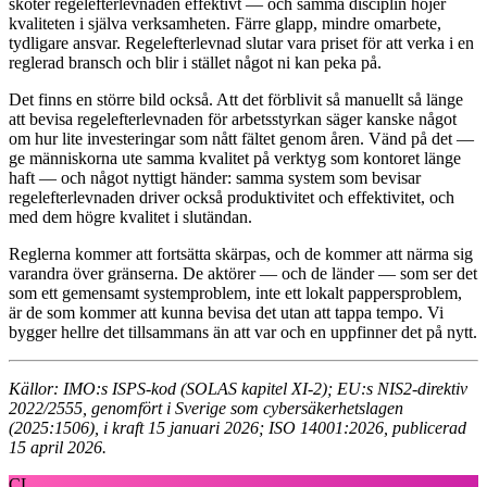
sköter regelefterlevnaden effektivt — och samma disciplin höjer
kvaliteten i själva verksamheten. Färre glapp, mindre omarbete,
tydligare ansvar. Regelefterlevnad slutar vara priset för att verka i en
reglerad bransch och blir i stället något ni kan peka på.
Det finns en större bild också. Att det förblivit så manuellt så länge
att bevisa regelefterlevnaden för arbetsstyrkan säger kanske något
om hur lite investeringar som nått fältet genom åren. Vänd på det —
ge människorna ute samma kvalitet på verktyg som kontoret länge
haft — och något nyttigt händer: samma system som bevisar
regelefterlevnaden driver också produktivitet och effektivitet, och
med dem högre kvalitet i slutändan.
Reglerna kommer att fortsätta skärpas, och de kommer att närma sig
varandra över gränserna. De aktörer — och de länder — som ser det
som ett gemensamt systemproblem, inte ett lokalt pappersproblem,
är de som kommer att kunna bevisa det utan att tappa tempo. Vi
bygger hellre det tillsammans än att var och en uppfinner det på nytt.
Källor: IMO:s ISPS-kod (SOLAS kapitel XI-2); EU:s NIS2-direktiv
2022/2555, genomfört i Sverige som cybersäkerhetslagen
(2025:1506), i kraft 15 januari 2026; ISO 14001:2026, publicerad
15 april 2026.
CL