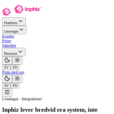
Plattform
Lösningar
Kunder
Priser
Säkerhet
Resurser
SV
EN
Prata med oss
SV
EN
Lösningar · Integrationer
Inphiz lever bredvid era system,
inte