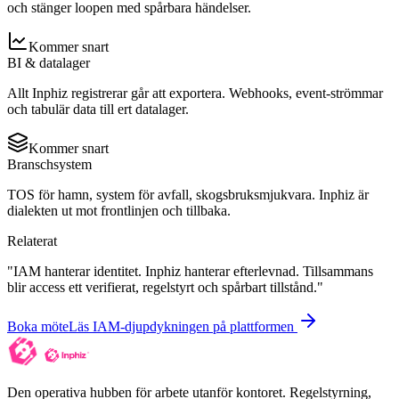
och stänger loopen med spårbara händelser.
Kommer snart
BI & datalager
Allt Inphiz registrerar går att exportera. Webhooks, event-strömmar
och tabulär data till ert datalager.
Kommer snart
Branschsystem
TOS för hamn, system för avfall, skogsbruksmjukvara. Inphiz är
dialekten ut mot frontlinjen och tillbaka.
Relaterat
"
IAM hanterar identitet. Inphiz hanterar efterlevnad. Tillsammans
blir access ett verifierat, regelstyrt och spårbart tillstånd.
"
Boka möte
Läs IAM-djupdykningen på plattformen
Den operativa hubben för arbete utanför kontoret. Regelstyrning,