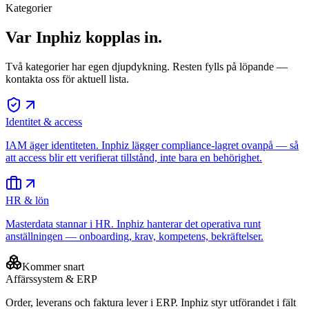
Kategorier
Var Inphiz kopplas in.
Två kategorier har egen djupdykning. Resten fylls på löpande —
kontakta oss för aktuell lista.
Identitet & access
IAM äger identiteten. Inphiz lägger compliance-lagret ovanpå — så
att access blir ett verifierat tillstånd, inte bara en behörighet.
HR & lön
Masterdata stannar i HR. Inphiz hanterar det operativa runt
anställningen — onboarding, krav, kompetens, bekräftelser.
Kommer snart
Affärssystem & ERP
Order, leverans och faktura lever i ERP. Inphiz styr utförandet i fält