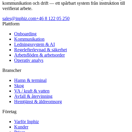
kommunikation och drift — ett spårbart system från instruktion till
verifierat arbete.
sales@inphiz.com
+46 8 122 05 250
Plattform
Onboarding
Kommunikation
Ledningssystem & AI
Regelefterlevnad & säkerhet
Arbetsflöden & arbetsorder
Operativ analys
Branscher
Hamn & terminal
Skog
VA / kraft & vatten
Avfall & återvinning
Hemtjänst & äldreomsorg
Företag
Varför Inphiz
Kunder