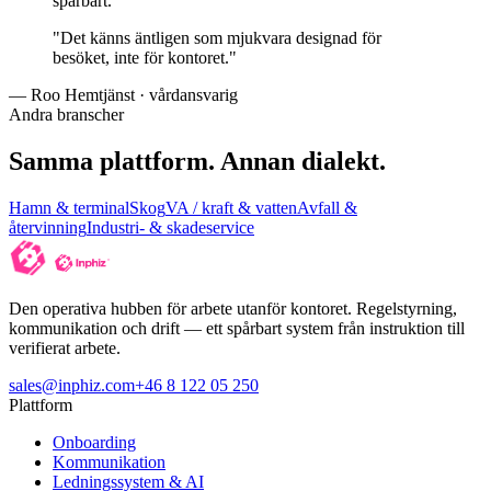
spårbart.
"
Det känns äntligen som mjukvara designad för
besöket, inte för kontoret.
"
—
Roo Hemtjänst · vårdansvarig
Andra branscher
Samma plattform. Annan dialekt.
Hamn & terminal
Skog
VA / kraft & vatten
Avfall &
återvinning
Industri- & skadeservice
Den operativa hubben för arbete utanför kontoret. Regelstyrning,
kommunikation och drift — ett spårbart system från instruktion till
verifierat arbete.
sales@inphiz.com
+46 8 122 05 250
Plattform
Onboarding
Kommunikation
Ledningssystem & AI