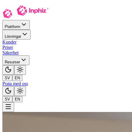
Plattform
Lösningar
Kunder
Priser
Säkerhet
Resurser
SV
EN
Prata med oss
SV
EN