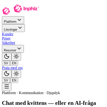
Plattform
Lösningar
Kunder
Priser
Säkerhet
Resurser
SV
EN
Prata med oss
SV
EN
Plattform · Kommunikation · Djupdyk
Chat med kvittens — eller en
AI-fråga