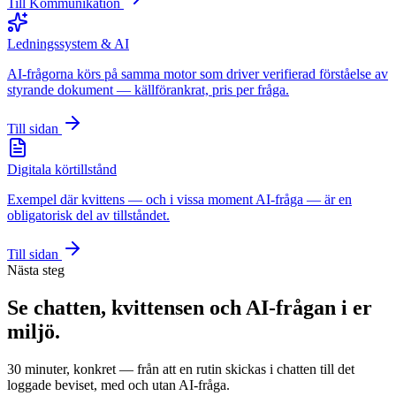
Till Kommunikation
Ledningssystem & AI
AI-frågorna körs på samma motor som driver verifierad förståelse av
styrande dokument — källförankrat, pris per fråga.
Till sidan
Digitala körtillstånd
Exempel där kvittens — och i vissa moment AI-fråga — är en
obligatorisk del av tillståndet.
Till sidan
Nästa steg
Se chatten, kvittensen och AI-frågan i er
miljö.
30 minuter, konkret — från att en rutin skickas i chatten till det
loggade beviset, med och utan AI-fråga.