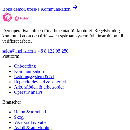
Boka demo
Utforska Kommunikation
Den operativa hubben för arbete utanför kontoret. Regelstyrning,
kommunikation och drift — ett spårbart system från instruktion till
verifierat arbete.
sales@inphiz.com
+46 8 122 05 250
Plattform
Onboarding
Kommunikation
Ledningssystem & AI
Regelefterlevnad & säkerhet
Arbetsflöden & arbetsorder
Operativ analys
Branscher
Hamn & terminal
Skog
VA / kraft & vatten
Avfall & återvinning