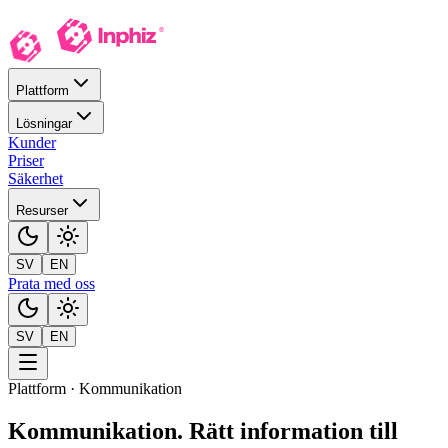
Plattform
Lösningar
Kunder
Priser
Säkerhet
Resurser
SV
EN
Prata med oss
SV
EN
Plattform · Kommunikation
Kommunikation
.
Rätt information till