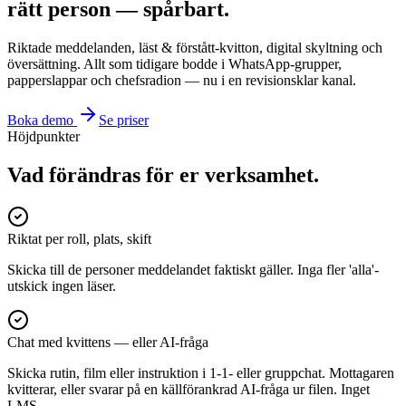
rätt person — spårbart.
Riktade meddelanden, läst & förstått-kvitton, digital skyltning och
översättning. Allt som tidigare bodde i WhatsApp-grupper,
papperslappar och chefsradion — nu i en revisionsklar kanal.
Boka demo
Se priser
Höjdpunkter
Vad förändras för er verksamhet.
Riktat per roll, plats, skift
Skicka till de personer meddelandet faktiskt gäller. Inga fler 'alla'-
utskick ingen läser.
Chat med kvittens — eller AI-fråga
Skicka rutin, film eller instruktion i 1-1- eller gruppchat. Mottagaren
kvitterar, eller svarar på en källförankrad AI-fråga ur filen. Inget
LMS.