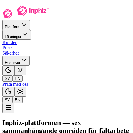
Plattform
Lösningar
Kunder
Priser
Säkerhet
Resurser
SV
EN
Prata med oss
SV
EN
Inphiz-plattformen — sex
sammanhängande områden för fältarbete