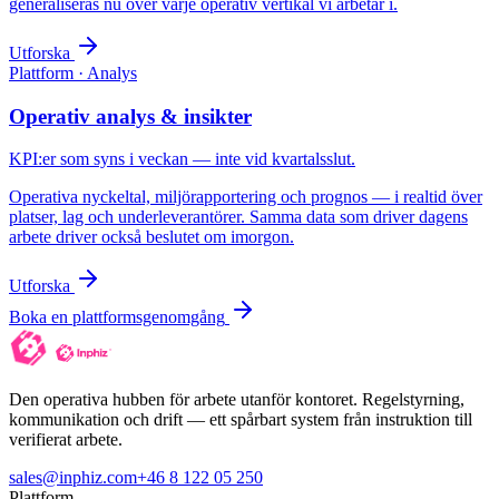
generaliseras nu över varje operativ vertikal vi arbetar i.
Utforska
Plattform · Analys
Operativ analys & insikter
KPI:er som syns i veckan — inte vid kvartalsslut.
Operativa nyckeltal, miljörapportering och prognos — i realtid över
platser, lag och underleverantörer. Samma data som driver dagens
arbete driver också beslutet om imorgon.
Utforska
Boka en plattformsgenomgång
Den operativa hubben för arbete utanför kontoret. Regelstyrning,
kommunikation och drift — ett spårbart system från instruktion till
verifierat arbete.
sales@inphiz.com
+46 8 122 05 250
Plattform