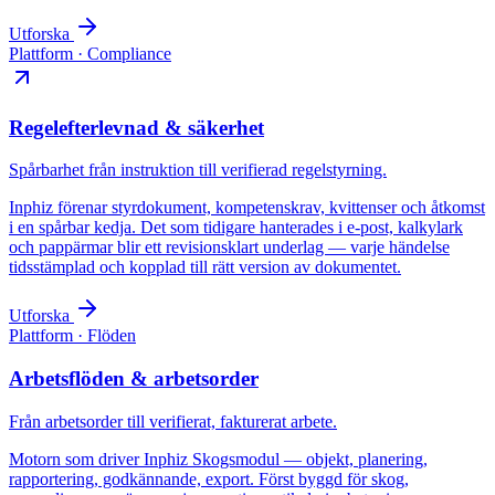
Utforska
Plattform · Compliance
Regelefterlevnad & säkerhet
Spårbarhet från instruktion till verifierad regelstyrning.
Inphiz förenar styrdokument, kompetenskrav, kvittenser och åtkomst
i en spårbar kedja. Det som tidigare hanterades i e-post, kalkylark
och pappärmar blir ett revisionsklart underlag — varje händelse
tidsstämplad och kopplad till rätt version av dokumentet.
Utforska
Plattform · Flöden
Arbetsflöden & arbetsorder
Från arbetsorder till verifierat, fakturerat arbete.
Motorn som driver Inphiz Skogsmodul — objekt, planering,
rapportering, godkännande, export. Först byggd för skog,