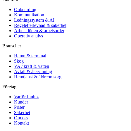
Onboarding
Kommunikation
Ledningssystem & AI
Regelefterlevnad & säkerhet
Arbetsflöden & arbetsorder
Operativ analys
Branscher
Hamn & terminal
Skog
VA / kraft & vatten
Avfall & återvinning
Hemtjänst & äldreomsorg
Företag
Varför Inphiz
Kunder
Priser
Säkerhet
Om oss
Kontakt