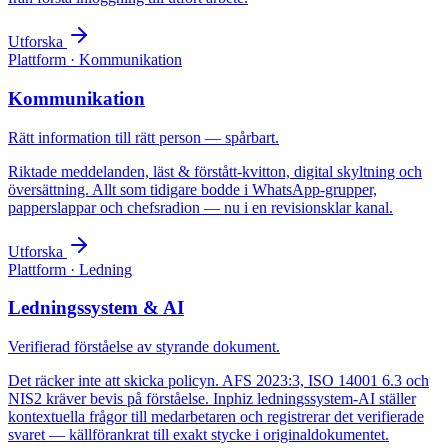
Utforska
Plattform · Kommunikation
Kommunikation
Rätt information till rätt person — spårbart.
Riktade meddelanden, läst & förstått-kvitton, digital skyltning och
översättning. Allt som tidigare bodde i WhatsApp-grupper,
papperslappar och chefsradion — nu i en revisionsklar kanal.
Utforska
Plattform · Ledning
Ledningssystem & AI
Verifierad förståelse av styrande dokument.
Det räcker inte att skicka policyn. AFS 2023:3, ISO 14001 6.3 och
NIS2 kräver bevis på förståelse. Inphiz ledningssystem-AI ställer
kontextuella frågor till medarbetaren och registrerar det verifierade
svaret — källförankrat till exakt stycke i originaldokumentet.