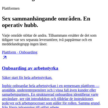
Plattformen
Sex sammanhängande områden.
En
operativ hubb.
Varje område stöttar de andra. Tillsammans ersätter de det som
tidigare var sex separata leverantörer, två pappärmar och en
meddelandegrupp ingen läser.
Plattform · Onboarding
Onboarding av arbetsstyrka
Säker start för hela arbetsstyrkan.
Inphiz onboardar hela arbetsstyrkan i en gemensam plattform —
anställda, underentreprenörer och i vissa fall även kunder eller
samarbetspartners. En strukturerad onboarding identifierar varje
användare, ger rätt introduktion och tilldelar de instruktioner,
policyer och arbetsprocesser som gäller för rollen. Samma grund,
från första inloggning till utfört arbete.