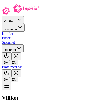
Plattform
Lösningar
Kunder
Priser
Säkerhet
Resurser
SV
EN
Prata med oss
SV
EN
Villkor