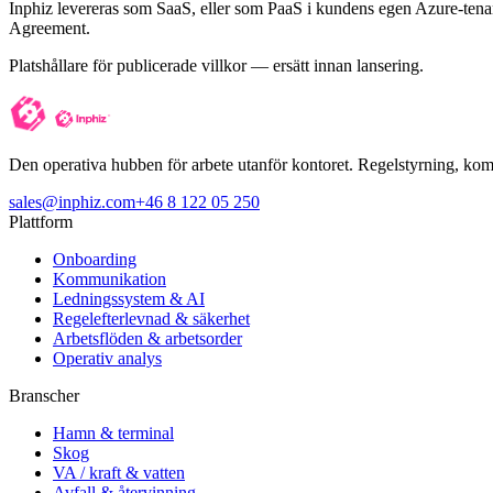
Inphiz levereras som SaaS, eller som PaaS i kundens egen Azure-tenant
Agreement.
Platshållare för publicerade villkor — ersätt innan lansering.
Den operativa hubben för arbete utanför kontoret. Regelstyrning, kommun
sales@inphiz.com
+46 8 122 05 250
Plattform
Onboarding
Kommunikation
Ledningssystem & AI
Regelefterlevnad & säkerhet
Arbetsflöden & arbetsorder
Operativ analys
Branscher
Hamn & terminal
Skog
VA / kraft & vatten
Avfall & återvinning